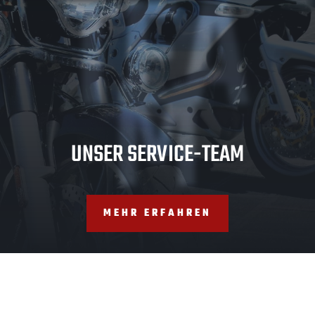
TEA
M
UNSER SERVICE-TEAM
MEHR ERFAHREN